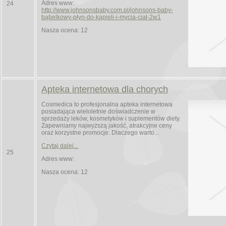
Adres www:
24
http://www.johnsonsbaby.com.pl/johnsons-baby-
bąbelkowy-płyn-do-kąpieli-i-mycia-ciał-2w1
Nasza ocena: 12
Apteka internetowa dla chorych
Cosmedica to profesjonalna apteka internetowa
posiadająca wieloletnie doświadczenie w
sprzedaży leków, kosmetyków i suplementów diety.
Zapewniamy najwyższą jakość, atrakcyjne ceny
oraz korzystne promocje. Dlaczego warto...
Czytaj dalej...
25
Adres www:
Nasza ocena: 12