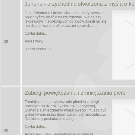
Junona - przychodnia stworzona z myślą o ko
Jako świadome i doświadczone kobiety zawsze
powinnyśmy dbać o nasze zdrowie. Nie należy
lekceważyć niepokojących objawów. A jeśli nic się
nie dzieje, warto profilaktycznie sprawdzić,...
Czytaj dalej...
Adres www:
29
Nasza ocena: 12
Zabiegi powiększania i zmniejszania piersi
Zmniejszanie i powiększanie piersi to zabiegi
należące do dziedziny chirurgii plastycznej,
wymagają znieczulenia miejscowego i muszą być
wykonywane przez doświadczonych specjalistów.
Dla kobiety posiadanie małego...
Czytaj dalej...
30
Adres www:
www.nawadnianie-rainbird.pl