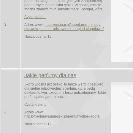
papierosowego należą do jednych z najbardziej
popularnych na polskim rynku. W naszej ofercie
można znaleźć m.in. tabletki marki Recigar, które...
Czytaj dalej...
Adres www:
https://recigar.pl/popularne-metody-
3
rzucania-palenia-odstawienie-nagle-i-stopniowe/
Nasza ocena: 12
Jakie perfumy dla nas
Skoro wiosna już blisko, to może warto poszukać
dla siebie odpowiednich perfum, które będą
dokładnie tym, czego my teraz potrzebujemy. Takie
perfumy dior jadore pewnie...
Czytaj dalej...
Adres www:
4
https://perfumyagnieszki.pl/perfumy/dior-jadore
Nasza ocena: 12