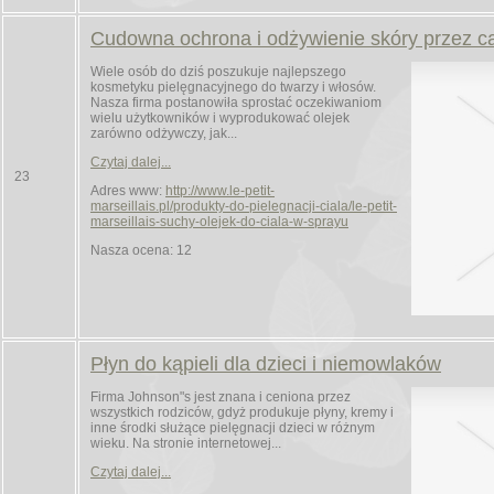
Cudowna ochrona i odżywienie skóry przez ca
Wiele osób do dziś poszukuje najlepszego
kosmetyku pielęgnacyjnego do twarzy i włosów.
Nasza firma postanowiła sprostać oczekiwaniom
wielu użytkowników i wyprodukować olejek
zarówno odżywczy, jak...
Czytaj dalej...
23
Adres www:
http://www.le-petit-
marseillais.pl/produkty-do-pielegnacji-ciala/le-petit-
marseillais-suchy-olejek-do-ciala-w-sprayu
Nasza ocena: 12
Płyn do kąpieli dla dzieci i niemowlaków
Firma Johnson"s jest znana i ceniona przez
wszystkich rodziców, gdyż produkuje płyny, kremy i
inne środki służące pielęgnacji dzieci w różnym
wieku. Na stronie internetowej...
Czytaj dalej...