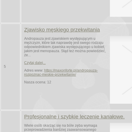
Zjawisko męskiego przekwitania
Andropauza jest zjawiskiem występującym u
mężczyzn, które tak naprawdę jest swego rodzaju
odpowiednikiem zjawiska występującego u kobiet,
jakim jest menopauza. Stąd też można powiedzieć,
że...
Czytaj dalej...
5
Adres www:
https://maxonforte.pl/andropauza-
rozpoznac-meskie-przekwitanie/
Nasza ocena: 12
Profesjonalne i szybkie leczenie kanałowe.
Wiele osób skarżąc się na bóle zęba wymaga
przeprowadzenia bardziej zaawansowanego