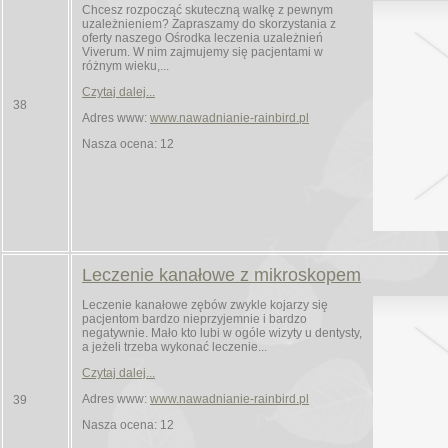
Chcesz rozpocząć skuteczną walkę z pewnym
uzależnieniem? Zapraszamy do skorzystania z
oferty naszego Ośrodka leczenia uzależnień
Viverum. W nim zajmujemy się pacjentami w
różnym wieku,...
Czytaj dalej...
38
Adres www:
www.nawadnianie-rainbird.pl
Nasza ocena: 12
Leczenie kanałowe z mikroskopem
Leczenie kanałowe zębów zwykle kojarzy się
pacjentom bardzo nieprzyjemnie i bardzo
negatywnie. Mało kto lubi w ogóle wizyty u dentysty,
a jeżeli trzeba wykonać leczenie...
Czytaj dalej...
Adres www:
www.nawadnianie-rainbird.pl
39
Nasza ocena: 12