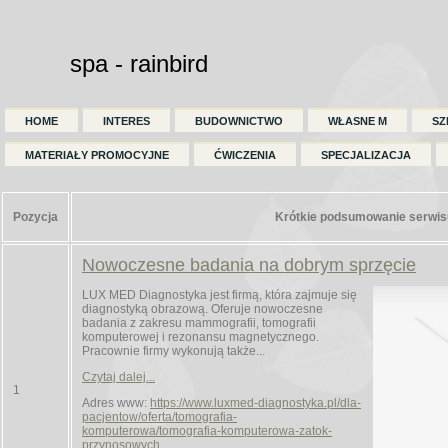
spa - rainbird
HOME
INTERES
BUDOWNICTWO
WŁASNE M
SZ
MATERIAŁY PROMOCYJNE
ĆWICZENIA
SPECJALIZACJA
Pozycja
Krótkie podsumowanie serwisu
Nowoczesne badania na dobrym sprzęcie
LUX MED Diagnostyka jest firmą, która zajmuje się
diagnostyką obrazową. Oferuje nowoczesne
badania z zakresu mammografii, tomografii
komputerowej i rezonansu magnetycznego.
Pracownie firmy wykonują także...
Czytaj dalej...
1
Adres www:
https://www.luxmed-diagnostyka.pl/dla-
pacjentow/oferta/tomografia-
komputerowa/tomografia-komputerowa-zatok-
przynosowych