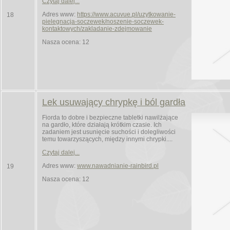
Czytaj dalej...
Adres www:
https://www.acuvue.pl/uzytkowanie-
18
pielegnacja-soczewek/noszenie-soczewek-
kontaktowych/zakladanie-zdejmowanie
Nasza ocena: 12
Lek usuwający chrypkę i ból gardła
Fiorda to dobre i bezpieczne tabletki nawilżające
na gardło, które działają krótkim czasie. Ich
zadaniem jest usunięcie suchości i dolegliwości
temu towarzyszących, między innymi chrypki....
Czytaj dalej...
Adres www:
www.nawadnianie-rainbird.pl
19
Nasza ocena: 12