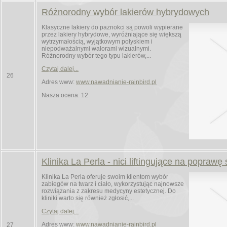
Różnorodny wybór lakierów hybrydowych
Klasyczne lakiery do paznokci są powoli wypierane
przez lakiery hybrydowe, wyróżniające się większą
wytrzymałością, wyjątkowym połyskiem i
niepodważalnymi walorami wizualnymi.
Różnorodny wybór tego typu lakierów,...
Czytaj dalej...
26
Adres www:
www.nawadnianie-rainbird.pl
Nasza ocena: 12
Klinika La Perla - nici liftingujące na poprawę 
Klinika La Perla oferuje swoim klientom wybór
zabiegów na twarz i ciało, wykorzystując najnowsze
rozwiązania z zakresu medycyny estetycznej. Do
kliniki warto się również zgłosić,...
Czytaj dalej...
Adres www:
www.nawadnianie-rainbird.pl
27