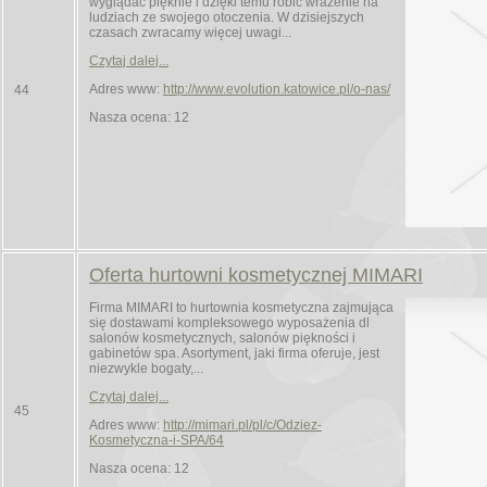
wyglądać pięknie i dzięki temu robić wrażenie na
ludziach ze swojego otoczenia. W dzisiejszych
czasach zwracamy więcej uwagi...
Czytaj dalej...
Adres www:
http://www.evolution.katowice.pl/o-nas/
44
Nasza ocena: 12
Oferta hurtowni kosmetycznej MIMARI
Firma MIMARI to hurtownia kosmetyczna zajmująca
się dostawami kompleksowego wyposażenia dl
salonów kosmetycznych, salonów piękności i
gabinetów spa. Asortyment, jaki firma oferuje, jest
niezwykle bogaty,...
Czytaj dalej...
45
Adres www:
http://mimari.pl/pl/c/Odziez-
Kosmetyczna-i-SPA/64
Nasza ocena: 12