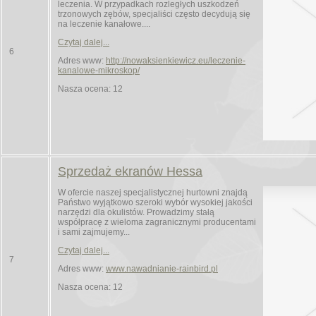
leczenia. W przypadkach rozległych uszkodzeń
trzonowych zębów, specjaliści często decydują się
na leczenie kanałowe....
Czytaj dalej...
6
Adres www:
http://nowaksienkiewicz.eu/leczenie-
kanalowe-mikroskop/
Nasza ocena: 12
Sprzedaż ekranów Hessa
W ofercie naszej specjalistycznej hurtowni znajdą
Państwo wyjątkowo szeroki wybór wysokiej jakości
narzędzi dla okulistów. Prowadzimy stałą
współpracę z wieloma zagranicznymi producentami
i sami zajmujemy...
Czytaj dalej...
7
Adres www:
www.nawadnianie-rainbird.pl
Nasza ocena: 12