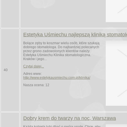
Estetyka Uśmiechu najlepszą kliniką stomato
Bolące zęby to koszmar wielu osób, które szukają
dobrego stomatologa. Do najbardziej polecanych
przez grono zadowolonych klientów należy
Estetyka Uśmiechu Klinika stomatologiczna.
Kraków i jego...
Czytaj dalej...
40
Adres www:
http://www.estetykausmiechu.com.pl/klinika/
Nasza ocena: 12
Dobry krem do twarzy na noc, Warszawa
Każda kobieta lubi dbać o swóją urodę. Chce, aby