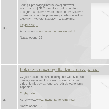
Jedną z propozycji internetowej hurtowni
kosmetycznej JP Cosmetics są niezawodne,
dostępne w licznych wariantach kolorystycznych
gumki Invisibobble, polecane przede wszystkim
aktywnym kobietom, żyjącym w szybkim...
Czytaj dalej...
35
Adres www:
www.nawadnianie-rainbird.pl
Nasza ocena: 12
Lek przeznaczony dla dzieci na zaparcia
Często nasze maluszki płaczą i nie wiemy co się
dzieje, często jest to spowodowane zaparcia u
dzieci, to nic poważnego, ale jednak warto temu
zapobiec....
Czytaj dalej...
Adres www:
www.nawadnianie-rainbird.pl
36
Nasza ocena: 12